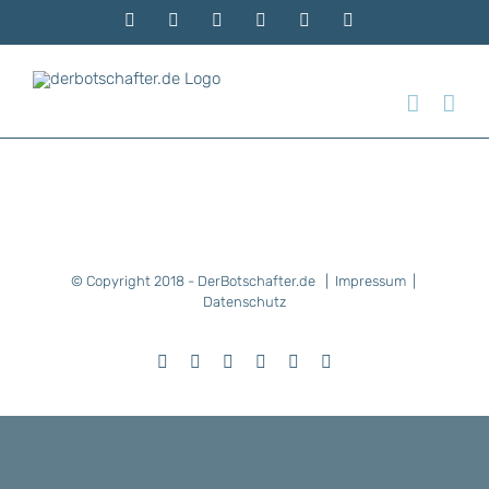
Zum
Telefon
Facebook
Instagram
Xing
E-
Rss
Inhalt
Mail
springen
© Copyright 2018 - DerBotschafter.de |
Impressum
|
Datenschutz
Telefon
Facebook
Instagram
Xing
E-
Rss
Mail