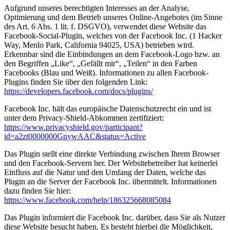
Aufgrund unseres berechtigten Interesses an der Analyse,
Optimierung und dem Betrieb unseres Online-Angebotes (im Sinne
des Art. 6 Abs. 1 lit. f. DSGVO), verwendet diese Website das
Facebook-Social-Plugin, welches von der Facebook Inc. (1 Hacker
Way, Menlo Park, California 94025, USA) betrieben wird.
Erkennbar sind die Einbindungen an dem Facebook-Logo bzw. an
den Begriffen „Like“, „Gefällt mir“, „Teilen“ in den Farben
Facebooks (Blau und Weiß). Informationen zu allen Facebook-
Plugins finden Sie über den folgenden Link:
https://developers.facebook.com/docs/plugins/
Facebook Inc. hält das europäische Datenschutzrecht ein und ist
unter dem Privacy-Shield-Abkommen zertifiziert:
https://www.privacyshield.gov/participant?
id=a2zt0000000GnywAAC&status=Active
Das Plugin stellt eine direkte Verbindung zwischen Ihrem Browser
und den Facebook-Servern her. Der Websitebetreiber hat keinerlei
Einfluss auf die Natur und den Umfang der Daten, welche das
Plugin an die Server der Facebook Inc. übermittelt. Informationen
dazu finden Sie hier:
https://www.facebook.com/help/186325668085084
Das Plugin informiert die Facebook Inc. darüber, dass Sie als Nutzer
diese Website besucht haben. Es besteht hierbei die Möglichkeit,